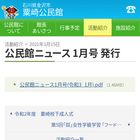
石川県金沢市
粟崎公民館
公民館に
館長
行事予定
活動紹介
施設紹介
ついて
あいさつ
活動紹介
>
2021年1月15日
公民館ニュース 1月号 発行
公民館ニュース1月号(令和3_1月).pdf
（1.46MB）
令和2年度 粟崎校下成人式
第5回「奴」女性学級学習 「フードロス！もったいない！で美味しいおかず」開催
活動紹介一覧