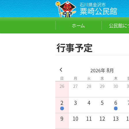
石川県金沢市
粟崎公民館
ホーム
公民館に
行事予定
8
2026
年
月
日
月
火
水
木
26
27
28
29
30
2
3
4
5
6
9
10
11
12
13