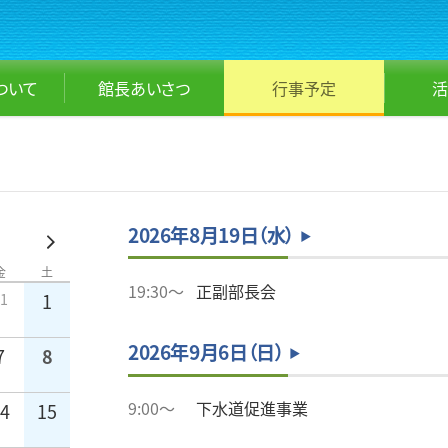
ついて
館長
あいさつ
行事予定
活
2026年8月19日（水）
金
土
19:30～
正副部長会
31
1
2026年9月6日（日）
7
8
9:00～
下水道促進事業
14
15