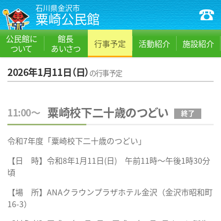
石川県金沢市
粟崎公民館
公民館に
館長
行事予定
活動紹介
施設紹介
ついて
あいさつ
2026年1月11日（日）
の行事予定
粟崎校下二十歳のつどい
11:00～
終了
令和7年度「粟崎校下二十歳のつどい」
【日 時】令和8年1月11日(日) 午前11時～午後1時30分
頃
【場 所】ANAクラウンプラザホテル金沢（金沢市昭和町
16-3）