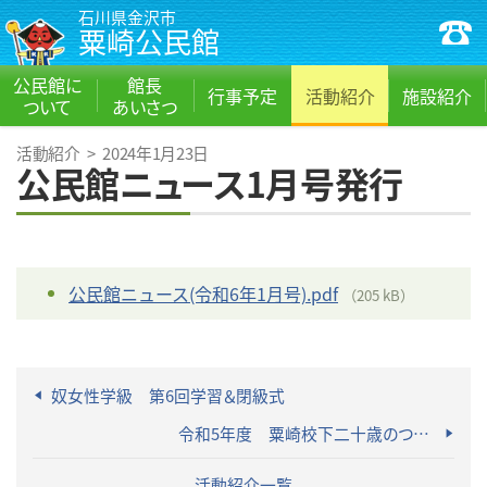
石川県金沢市
粟崎公民館
公民館に
館長
行事予定
活動紹介
施設紹介
ついて
あいさつ
活動紹介
>
2024年1月23日
公民館ニュース1月号発行
公民館ニュース(令和6年1月号).pdf
（205 kB）
奴女性学級 第6回学習＆閉級式
令和5年度 粟崎校下二十歳のつどい
活動紹介一覧